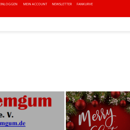
EINLOGGEN
MEIN ACCOUNT
NEWSLETTER
FANKURVE
VEREIN
VEREINSHEIM
MITGLIED WERDEN!
MOR