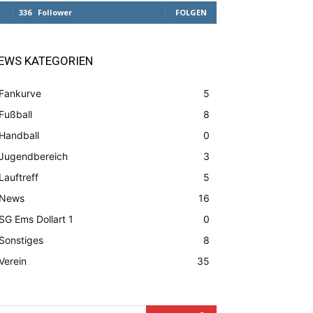
336
Follower
FOLGEN
EWS KATEGORIEN
Fankurve
5
Fußball
8
Handball
0
Jugendbereich
3
Lauftreff
5
News
16
SG Ems Dollart 1
0
Sonstiges
8
Verein
35