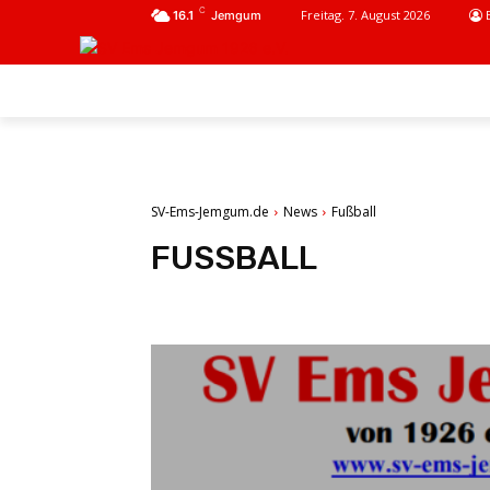
C
Freitag. 7. August 2026
16.1
Jemgum
AKTUELL
SPARTEN
FANKURVE
SV-Ems-Jemgum.de
News
Fußball
FUSSBALL
JUGENDBEREICH
SG EMS DOLLART 1