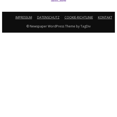
IMPRESSUM
DATENSCHUTZ
COOKIE-RICHTLINIE
KONTAKT
© Newspaper WordPress Theme by TagDiv