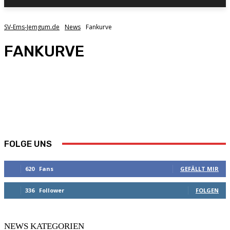
SV-Ems-Jemgum.de
News
Fankurve
FANKURVE
FUSSBALL
HANDBALL
LAUFTREFF
SONSTIGES
VEREIN
FOLGE UNS
620
Fans
GEFÄLLT MIR
336
Follower
FOLGEN
NEWS KATEGORIEN