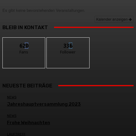
Es gibt keine bevorstehenden Veranstaltungen.
Kalender anzeigen
BLEIB IN KONTAKT
620
336
Fans
Follower
NEUESTE BEITRÄGE
NEWS
Jahreshauptversammlung 2023
NEWS
Frohe Weihnachten
LAUFTREFF