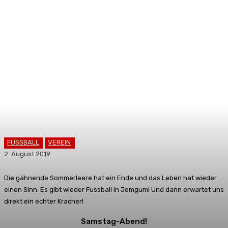
FUSSBALL
VEREIN
2. August 2019
Die gähnende Sommerleere hat ein Ende und das Leben hat wieder
einen Sinn. Es gibt wieder Fussball in Jemgum! Und dann erwartet uns
direkt ein echter Kracher!
Samstag-Abend!