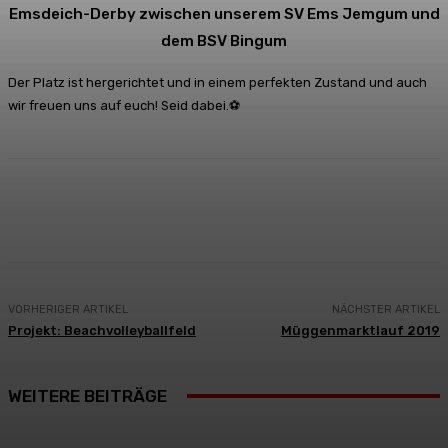
Emsdeich-Derby zwischen unserem SV Ems Jemgum und
dem BSV Bingum
Der Platz ist hergerichtet und in einem perfekten Zustand und auch
wir freuen uns auf euch! Seid dabei.
⚽
Facebook
Twitter
WhatsApp
Email
VORHERIGER ARTIKEL
NÄCHSTER ARTIKEL
Projekt: Beachvolleyballfeld
Müggenmarktlauf 2019
WEITERE BEITRÄGE