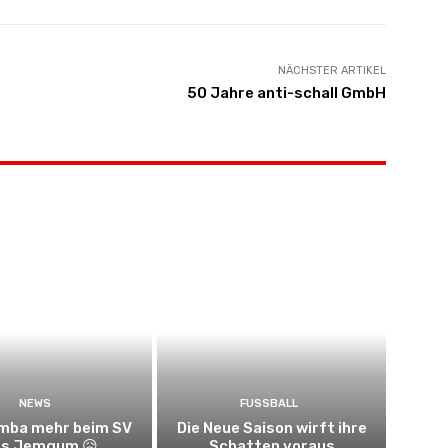
NÄCHSTER ARTIKEL
50 Jahre anti-schall GmbH
NEWS
FUSSBALL
umba mehr beim SV
Die Neue Saison wirft ihre
s Jemgum 😥
Schatten voraus