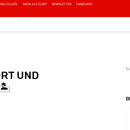
EINLOGGEN
MEIN ACCOUNT
NEWSLETTER
FANKURVE
VEREIN
VEREINSHEIM
MITGLIED WERDEN!
MOR
Es
RT UND
️
B