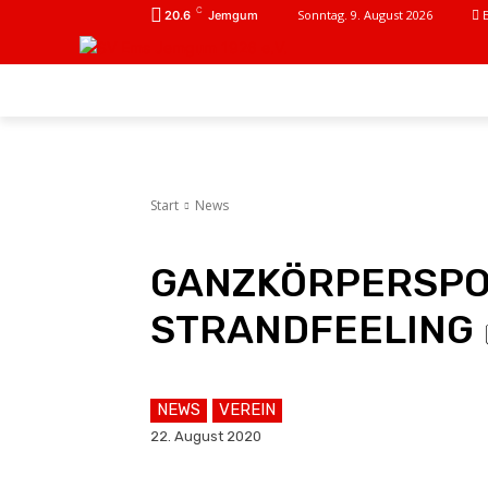
C
Sonntag. 9. August 2026
20.6
Jemgum
AKTUELL
SPARTEN
FANKURVE
Start
News
GANZKÖRPERSPO
STRANDFEELING 
NEWS
VEREIN
22. August 2020