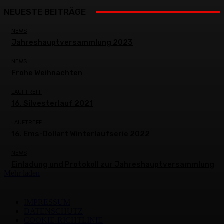
NEUESTE BEITRÄGE
NEWS
Jahreshauptversammlung 2023
NEWS
Frohe Weihnachten
LAUFTREFF
16. Silvesterlauf 2021
LAUFTREFF
16. Ems-Dollart Winterlaufserie 2022
NEWS
Einladung und Protokoll zur Jahreshauptversammlung
Mehr laden
IMPRESSUM
DATENSCHUTZ
COOKIE-RICHTLINIE